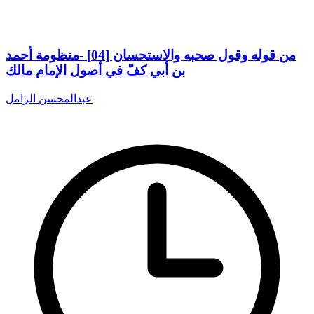
من قوله وقول صحبه والاستحسان [04] -منظومة أحمد
بن أبي كفّ في أصول الإمام مالك
عبدالمحسن الزامل