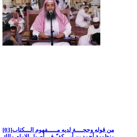
من قوله وحجــــة لديه مـــــفهوم الـــكتاب[03]
-منظومة أحمد بن أبي كفّ في أصول الإمام مالك