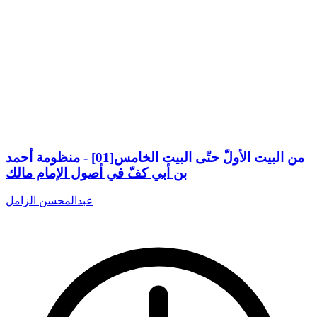
من البيت الأولّ حتّى البيت الخامس[01] - منظومة أحمد
بن أبي كفّ في أصول الإمام مالك
عبدالمحسن الزامل