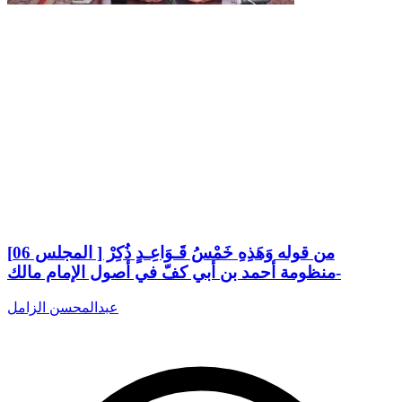
من قوله وَهَذِهِ خَمْسُ قَـوَاعِـدٍ ذُكِرْ [ المجلس 06]
-منظومة أحمد بن أبي كفّ في أصول الإمام مالك
عبدالمحسن الزامل