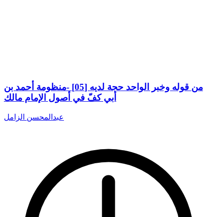
من قوله وخبر الواحد حجة لديه [05] -منظومة أحمد بن
أبي كفّ في أصول الإمام مالك
عبدالمحسن الزامل