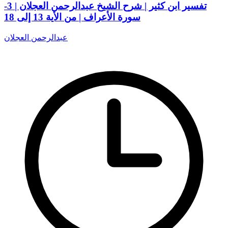
تفسير ابن كثير | شرح الشيخ عبدالرحمن العجلان | 3-
سورة الأعراف | من الأية 13 إلى 18
عبدالرحمن العجلان