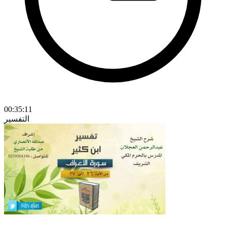
00:35:11
التفسير