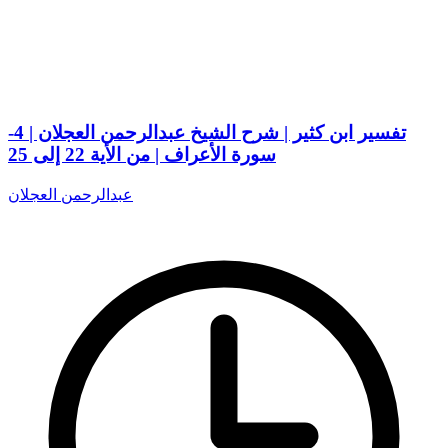
تفسير ابن كثير | شرح الشيخ عبدالرحمن العجلان | 4-
سورة الأعراف | من الأية 22 إلى 25
عبدالرحمن العجلان