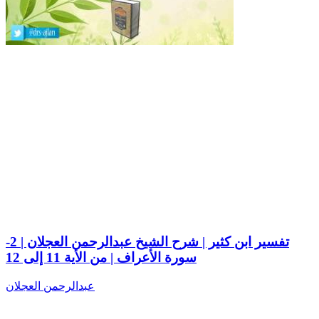
تفسير ابن كثير | شرح الشيخ عبدالرحمن العجلان | 2-
سورة الأعراف | من الأية 11 إلى 12
عبدالرحمن العجلان