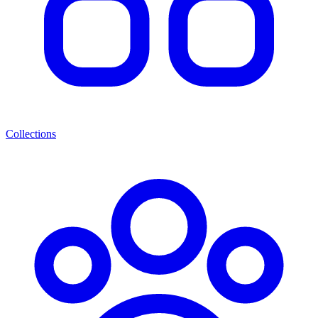
Collections