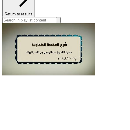
Return to results