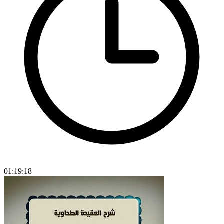
01:19:18