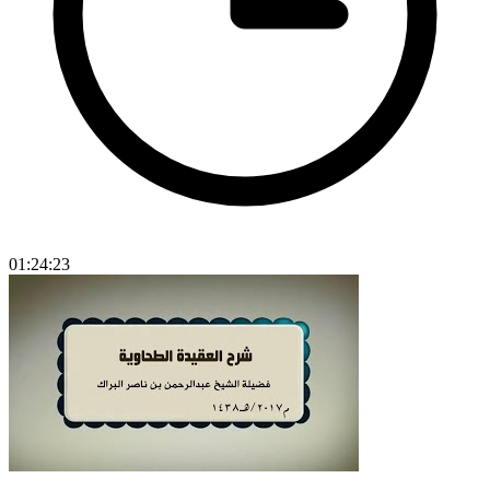
01:24:23