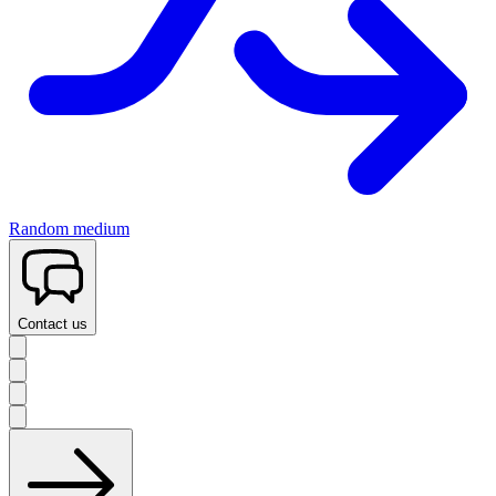
Random medium
Contact us