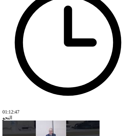
01:12:47
النحو