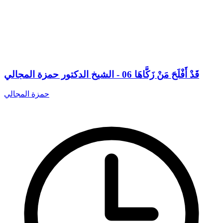
قَدْ أَفْلَحَ مَنْ زَكَّاهَا 06 - الشيخ الدكتور حمزة المجالي
حمزة المجالي