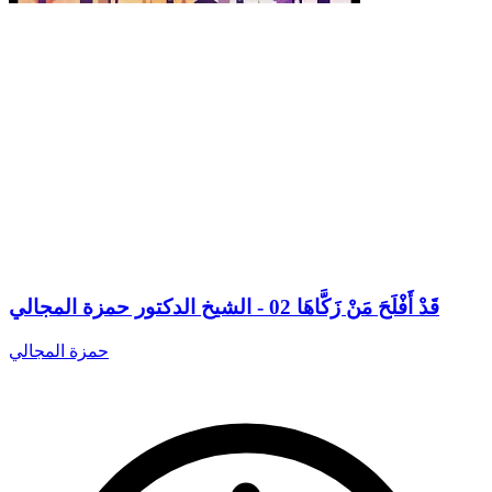
قَدْ أَفْلَحَ مَنْ زَكَّاهَا 02 - الشيخ الدكتور حمزة المجالي
حمزة المجالي