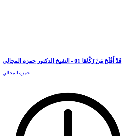
قَدْ أَفْلَحَ مَنْ زَكَّاهَا 01 - الشيخ الدكتور حمزة المجالي
حمزة المجالي