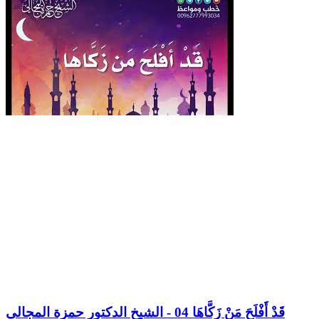
قَدْ أَفْلَحَ مَنْ زَكَّاهَا 04 - الشيخ الدكتور حمزة المجالي