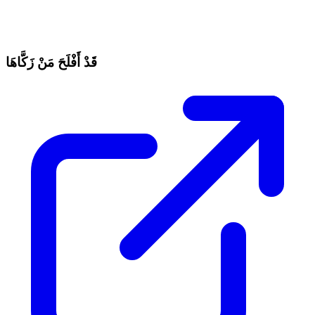
قَدْ أَفْلَحَ مَنْ زَكَّاهَا