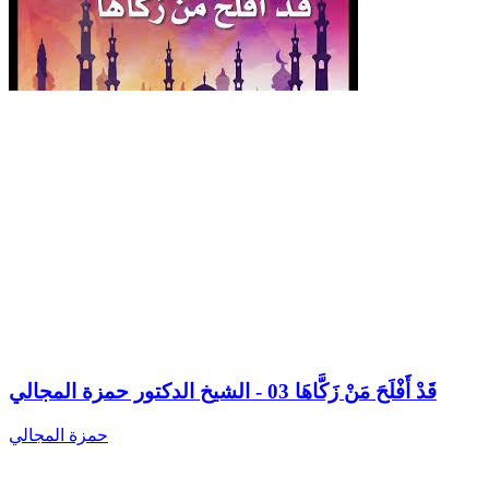
قَدْ أَفْلَحَ مَنْ زَكَّاهَا 03 - الشيخ الدكتور حمزة المجالي
حمزة المجالي