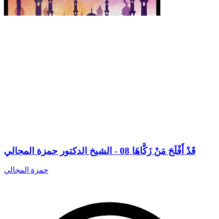
قَدْ أَفْلَحَ مَنْ زَكَّاهَا 08 - الشيخ الدكتور حمزة المجالي
حمزة المجالي