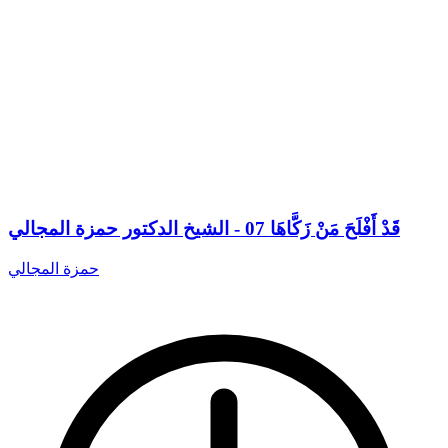
قَدْ أَفْلَحَ مَنْ زَكَّاهَا 07 - الشيخ الدكتور حمزة المجالي
حمزة المجالي