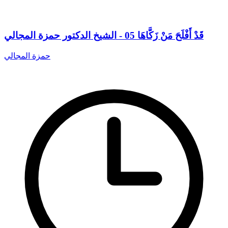
قَدْ أَفْلَحَ مَنْ زَكَّاهَا 05 - الشيخ الدكتور حمزة المجالي
حمزة المجالي