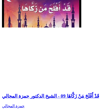
قَدْ أَفْلَحَ مَنْ زَكَّاهَا 09 - الشيخ الدكتور حمزة المجالي
حمزة المجالي