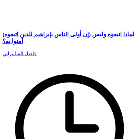
(إن أولى الناس بإبراهيم للذين اتبعوه) لماذا اتبعوه وليس
آمنوا به؟
فاضل السامرائي