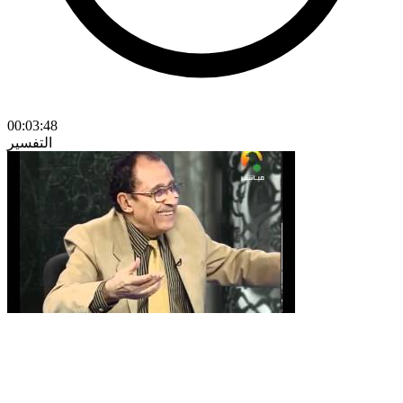
00:03:48
التفسير