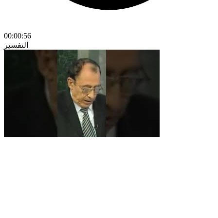
00:00:56
التفسير