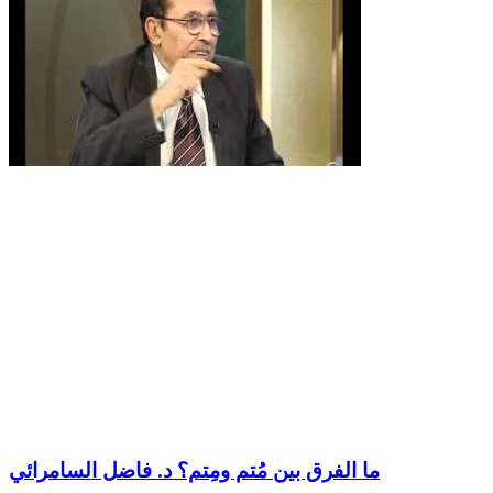
ما الفرق بين مُتم ومِتم؟ د. فاضل السامرائي