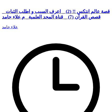
قصة عالم انتكس !! (2) _ اعرف السبب و اطلب الثبات _
قصص القرآن (7) _ قناة المجد العلمية_ م علاء حامد
علاء حامد