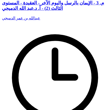
م. 3 - الإيمان بالرسل واليوم الآخر - العقيدة - المستوى
الثالث (2) - أ. د.عبد الله الدميجي
عبدالله بن عمر الدميجي