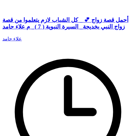
أجمل قصة زواج 💕 _ كل الشباب لازم يتعلموا من قصة
زواج النبي بخديجة_ السيرة النبوية ( 7 )_ م علاء حامد
علاء حامد