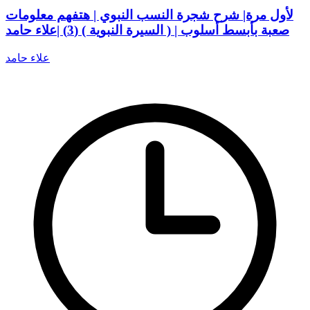
لأول مرة| شرح شجرة النسب النبوي | هتفهم معلومات
صعبة بأبسط أسلوب | ( السيرة النبوية ) (3) |علاء حامد
علاء حامد