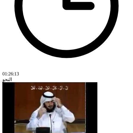
01:26:13
النحو