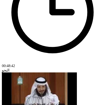
00:48:42
النحو