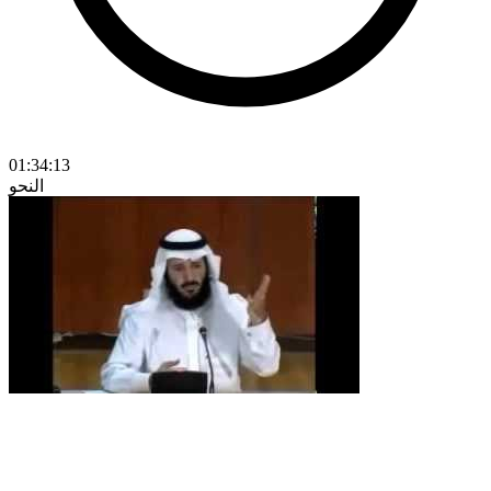
01:34:13
النحو