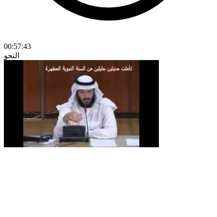
00:57:43
النحو